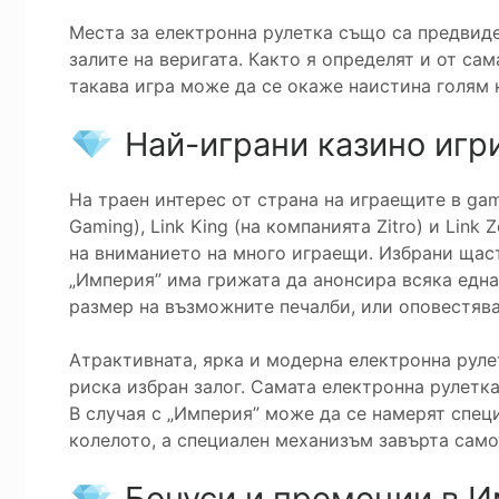
Места за електронна рулетка също са предвиден
залите на веригата. Както я определят и от сам
такава игра може да се окаже наистина голям к
Най-играни казино игри
На траен интерес от страна на играещите в gam
Gaming), Link King (на компанията Zitro) и Lin
на вниманието на много играещи. Избрани щаст
„Империя” има грижата да анонсира всяка една
размер на възможните печалби, или оповестяв
Атрактивната, ярка и модерна електронна руле
риска избран залог. Самата електронна рулетка
В случая с „Империя” може да се намерят специ
колелото, а специален механизъм завърта само
Бонуси и промоции в 