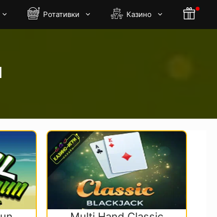
Ротативки
Казино
и
aun
Multi Hand Classic