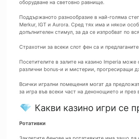
оборудване на световно равнище.
Поддържаното разнообразие в най-голяма степе
Merkur, IGT и Aurora. Сред тях има и някои осо
допълнителен стимул, за да се изпробват по вс
Страхотни за всеки слот фен са и предлаганит
Посетителите в залите на казино Imperia може 
различни bonus-и и мистерии, прогресиращи д
Всички игрални помещения могат да предложат 
за игра във всеки част на денонощието и през 
Какви казино игри се 
Ротативки
Заклетите фенове на ротативките има защо да 