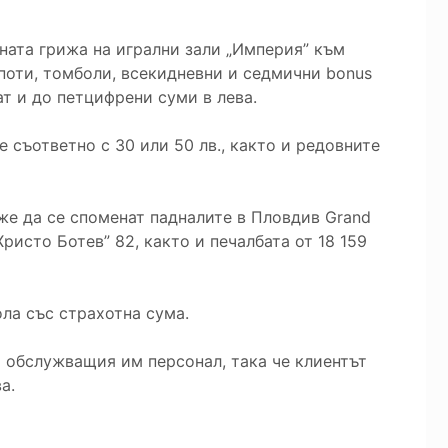
мната грижа на игрални зали „Империя” към
поти, томболи, всекидневни и седмични bonus
ат и до петцифрени суми в лева.
е съответно с 30 или 50 лв., както и редовните
же да се споменат падналите в Пловдив Grand
 „Христо Ботев” 82, както и печалбата от 18 159
ла със страхотна сума.
 обслужващия им персонал, така че клиентът
а.