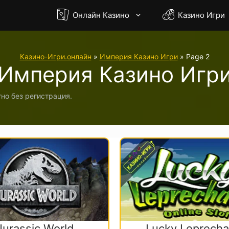
Онлайн Казино
Казино Игри
Казино-Игри.онлайн
»
Империя Казино Игри
»
Page 2
Империя Казино Игр
но без регистрация.
Jurassic World
Lucky Leprech