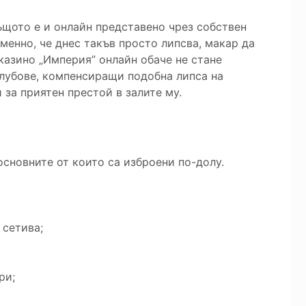
ъщото е и онлайн представено чрез собствен
именно, че днес такъв просто липсва, макар да
казино „Империя” онлайн обаче не стане
клубове, компенсиращи подобна липса на
 за приятен престой в залите му.
основните от които са изброени по-долу.
 сетива;
ри;