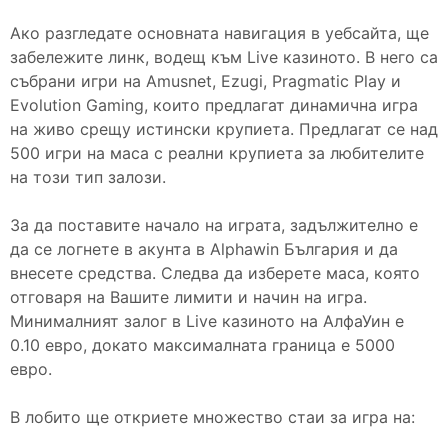
Ако разгледате основната навигация в уебсайта, ще
забележите линк, водещ към Live казиното. В него са
събрани игри на Amusnet, Ezugi, Pragmatic Play и
Evolution Gaming, които предлагат динамична игра
на живо срещу истински крупиета. Предлагат се над
500 игри на маса с реални крупиета за любителите
на този тип залози.
За да поставите начало на играта, задължително е
да се логнете в акунта в Alphawin България и да
внесете средства. Следва да изберете маса, която
отговаря на Вашите лимити и начин на игра.
Минималният залог в Live казиното на АлфаУин е
0.10 евро, докато максималната граница е 5000
евро.
В лобито ще откриете множество стаи за игра на: