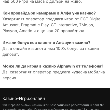
над 500 игри на маса с дилъри на живо.
Кои провайдъри намираме в Алфа уин казино?
Хазартният оператор предлага игри от EGT Digital,
Amusnet, Pragmatic Play, CT Interactive, 7Mojos,
Plasyon, Amatic и още над 20 провайдъра.
Има ли бонус нов клиент в Алфауин казино?
Да, в онлайн казиното има 100% бонус за първия
депозит.
Може ли да играя в казино Alphawin от телефона?
Да, хазартният оператор предлага чудесна мобилна
версия.
Казино-Игри.онлайн
18+ Играйте онлайн казино игри безплатно без регистрация в сайт №1 -
Казино-Игри.онлайн. Хазартът е забранен за лица под 18 годишна