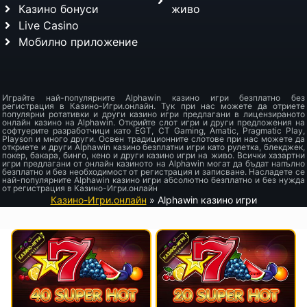
Казино бонуси
живо
Live Casino
Мобилно приложение
Играйте най-популярните Alphawin казино игри безплатно без
регистрация в Казино-Игри.онлайн. Тук при нас можете да отриете
популярни ротативки и други казино игри предлагани в лицензираното
онлайн казино на Alphawin. Открийте слот игри и други предложения на
софтуерите разработчици като EGT, CT Gaming, Amatic, Pragmatic Play,
Playson и много други. Освен традиционните слотове при нас можете да
откриете и други Alphawin казино безплатни игри като рулетка, блекджек,
покер, бакара, бинго, кено и други казино игри на живо. Всички хазартни
игри предлагани от онлайн казиното на Alphawin могат да бъдат напълно
безплатно и без необходимост от регистрация и записване. Насладете се
най-популярните Alphawin казино игри абсолютно безплатно и без нужда
от регистрация в Казино-Игри.онлайн
Казино-Игри.онлайн
»
Alphawin казино игри