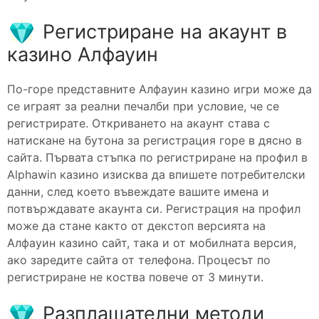
Регистриране на акаунт в
казино Алфауин
По-горе представните Алфауин казино игри може да
се играят за реални печалби при условие, че се
регистрирате. Откриването на акаунт става с
натискане на бутона за регистрация горе в дясно в
сайта. Първата стъпка по регистриране на профил в
Alphawin казино изисква да впишете потребителски
данни, след което въвеждате вашите имена и
потвърждавате акаунта си. Регистрация на профил
може да стане както от декстоп версията на
Алфауин казино сайт, така и от мобилната версия,
ако заредите сайта от телефона. Процесът по
регистриране не коства повече от 3 минути.
Разплащателни методи