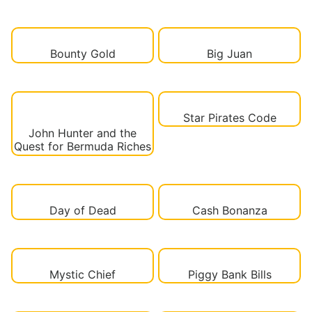
Bounty Gold
Big Juan
Star Pirates Code
John Hunter and the
Quest for Bermuda Riches
Day of Dead
Cash Bonanza
Mystic Chief
Piggy Bank Bills