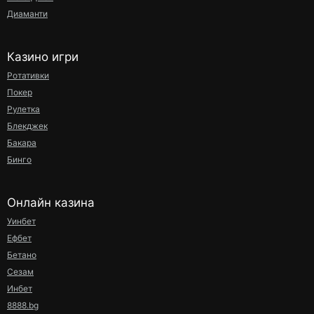
Диаманти
Казино игри
Ротативки
Покер
Рулетка
Блекджек
Бакара
Бинго
Онлайн казина
Уинбет
Ефбет
Бетано
Сезам
Инбет
8888.bg