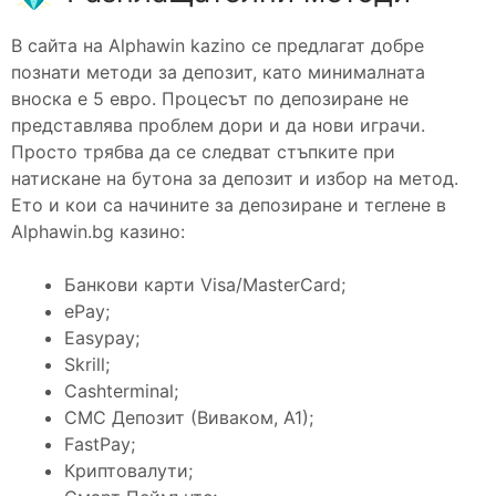
В сайта на Alphawin kazino се предлагат добре
познати методи за депозит, като минималната
вноска е 5 евро. Процесът по депозиране не
представлява проблем дори и да нови играчи.
Просто трябва да се следват стъпките при
натискане на бутона за депозит и избор на метод.
Ето и кои са начините за депозиране и теглене в
Alphawin.bg казино:
Банкови карти Visa/MasterCard;
ePay;
Easypay;
Skrill;
Cashterminal;
СМС Депозит (Виваком, А1);
FastPay;
Криптовалути;