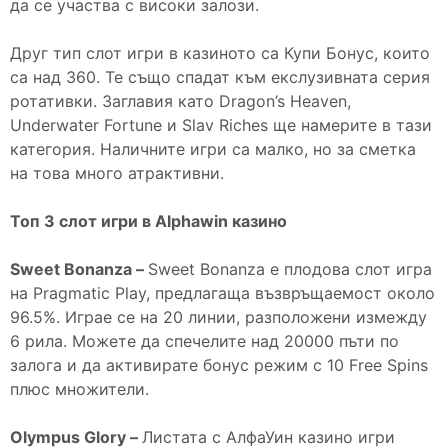
да се участва с високи залози.
Друг тип слот игри в казиното са Купи Бонус, които
са над 360. Те също спадат към екслузивната серия
ротативки. Заглавия като Dragon’s Heaven,
Underwater Fortune и Slav Riches ще намерите в тази
категория. Наличните игри са малко, но за сметка
на това много атрактивни.
Топ 3 слот игри в Alphawin казино
Sweet Bonanza –
Sweet Bonanza е плодова слот игра
на Pragmatic Play, предлагаща възвръщаемост около
96.5%. Играе се на 20 линии, разположени измежду
6 рила. Можете да спечелите над 20000 пъти по
залога и да активирате бонус режим с 10 Free Spins
плюс множители.
Olympus Glory –
Листата с АлфаУин казино игри