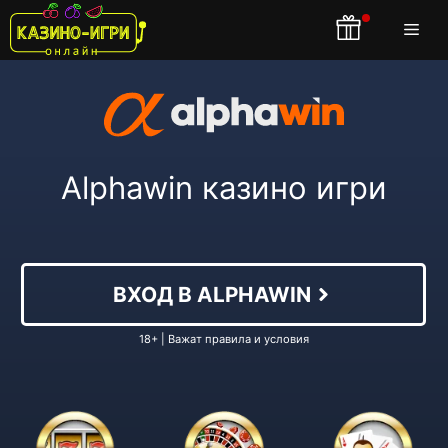
Към
съдържанието
Alphawin казино игри
ВХОД В ALPHAWIN
18+ | Важат правила и условия