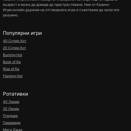
възраст и може да доведе до пристрастяване. Ние от Казино-
Игри.онлайн държим на отговорната игра и съветваме да залагате
разумно.
Популярни игри
40 Супер Хот
20 Супер Хот
Burning Hot
Book of Ra
Rise of Ra
Flaming Hot
Ротативки
40 Линии
20 Линии
Плодове
Пирамиди
Мега Джак