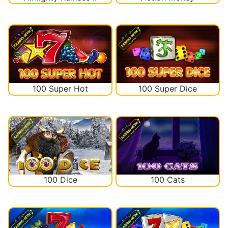
100 Super Hot
100 Super Dice
100 Dice
100 Cats