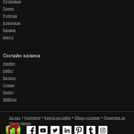
Ротативки
Покер
Рулетка
Блекджек
Бакара
Бинго
Онлайн казина
Уинбет
Ефбет
Бетано
Сезам
Инбет
8888.bg
За нас
•
Контакти
•
Карта на сайта
•
Общи условия
•
Политика за
лични данни