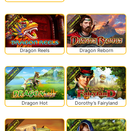
Dragon Reels
Dragon Reborn
Dragon Hot
Dorothy’s Fairyland