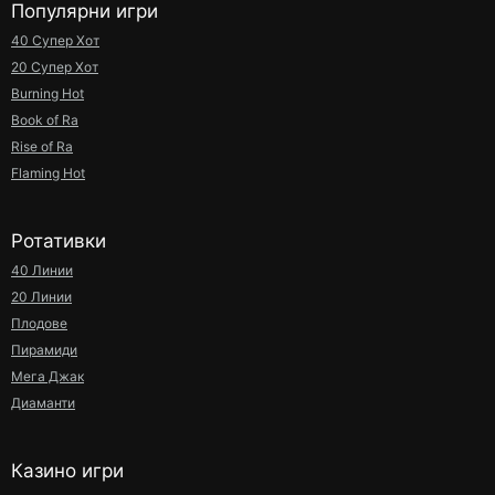
Популярни игри
40 Супер Хот
20 Супер Хот
Burning Hot
Book of Ra
Rise of Ra
Flaming Hot
Ротативки
40 Линии
20 Линии
Плодове
Пирамиди
Мега Джак
Диаманти
Казино игри