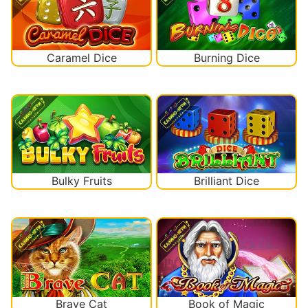
Caramel Dice
Burning Dice
Bulky Fruits
Brilliant Dice
Brave Cat
Book of Magic