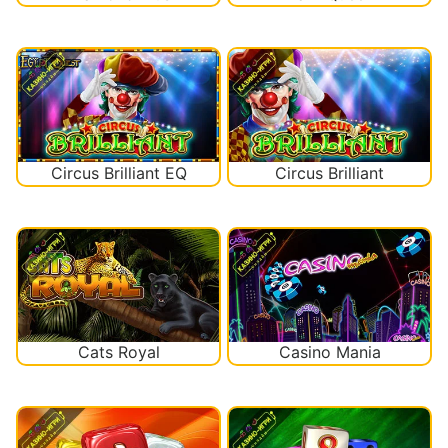
Circus Brilliant EQ
Circus Brilliant
Cats Royal
Casino Mania