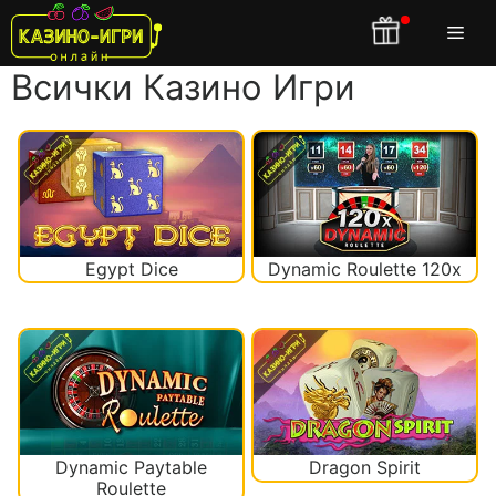
Към
съдържанието
Всички Казино Игри
Egypt Dice
Dynamic Roulette 120x
Dynamic Paytable
Dragon Spirit
Roulette