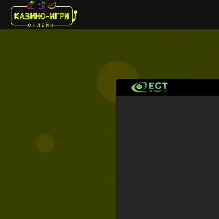
Към
съдържанието