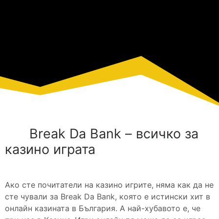
Break Da Bank – всичко за
казино играта
Ако сте почитатели на казино игрите, няма как да не
сте чували за Break Da Bank, която е истински хит в
онлайн казината в България. А най-хубавото е, че