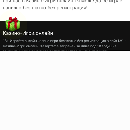
при нас в Казино-Игри.онлайн тя може да се играе
напълно безплатно без регистрация!
Казино-Игри.онлайн
18+ Играйте онлайн казино игри безплатно без регистрация в сайт №1 -
Казино-Игри.онлайн. Хазартът е забранен за лица под 18 годишна
възраст и може да доведе до пристрастяване. Ние от Казино-
Игри.онлайн държим на отговорната игра и съветваме да залагате
разумно.
Популярни игри
40 Супер Хот
20 Супер Хот
Burning Hot
Book of Ra
Rise of Ra
Flaming Hot