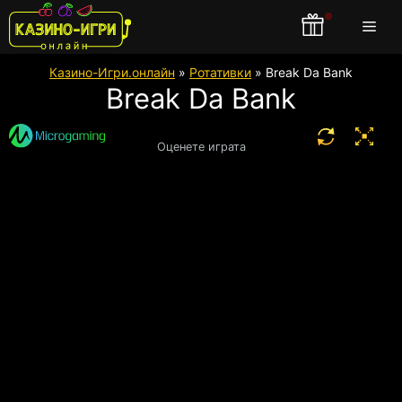
Към
съдържанието
Казино-Игри.онлайн
»
Ротативки
»
Break Da Bank
Break Da Bank
Оценете играта