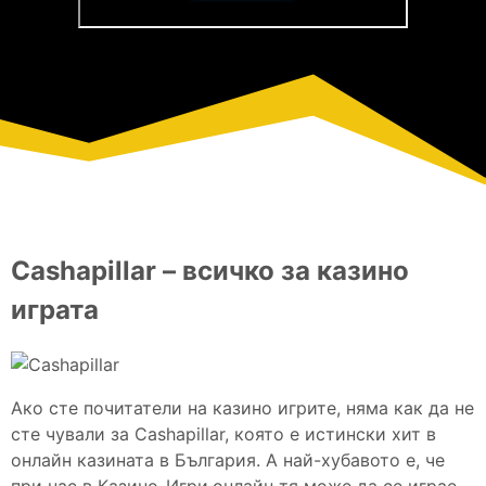
Cashapillar – всичко за казино
играта
Ако сте почитатели на казино игрите, няма как да не
сте чували за Cashapillar, която е истински хит в
онлайн казината в България. А най-хубавото е, че
при нас в Казино-Игри.онлайн тя може да се играе