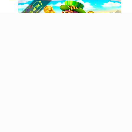
Казино-Игри.онлайн
Популярни игри
18+ Играйте онлайн казино игри
40 Супер Хот
безплатно без регистрация в сайт
20 Супер Хот
№1 - Казино-Игри.онлайн. Хазартът
Burning Hot
е забранен за лица под 18 годишна
възраст и може да доведе до
Book of Ra
пристрастяване. Ние от Казино-
Rise of Ra
Игри.онлайн държим на отговорната
Flaming Hot
игра и съветваме да залагате
разумно.