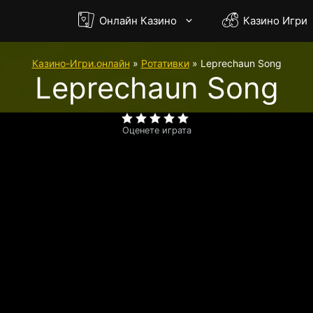
Онлайн Казино
Казино Игри
Казино-Игри.онлайн
»
Ротативки
»
Leprechaun Song
Leprechaun Song
Оценете играта