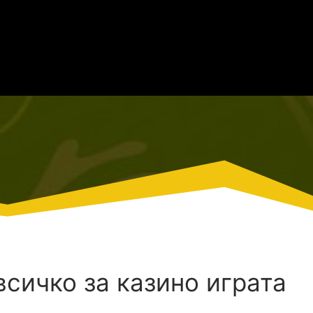
всичко за казино играта