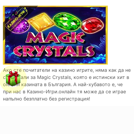
Ако сте почитатели на казино игрите, няма как да не
сте чували за Magic Crystals, която е истински хит в
онлайн казината в България. А най-хубавото е, че
при нас в Казино-Игри.онлайн тя може да се играе
напълно безплатно без регистрация!
Казино-Игри.онлайн
18+ Играйте онлайн казино игри безплатно без регистрация в сайт №1 -