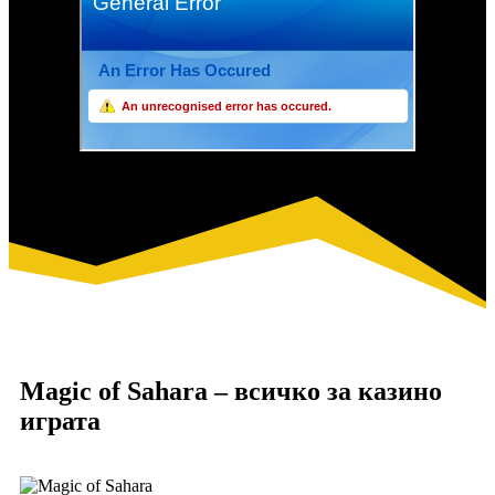
Magic of Sahara – всичко за казино
играта