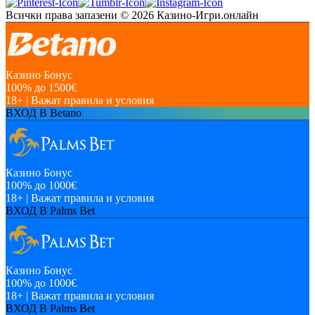
Всички права запазени © 2026 Казино-Игри.онлайн
Казино Бонус
100% до 1500€
18+ | Важат правила и условия
ВХОД В Betano
Казино Бонус
100% до 1000€
18+ | Важат правила и условия
ВХОД В Palms Bet
Казино Бонус
100% до 1000€
18+ | Важат правила и условия
ВХОД В Palms Bet