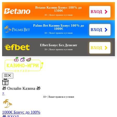
Към
Betano Казино Бонус 100% до
съдържанието
1500€
ВХОД
18+ | Важат правила и условия
Palms Bet Казино Бонус 100% до
1000€
ВХОД
18+ | Важат правила и условия
Efbet Бонус Без Депозит
ВХОД
18+ | Важат правила и условия
🎁 Онлайн Казина 🎁
×
18+ | Важат правила и условия
1000€
Бонус до 100%
🎁 ВХОД