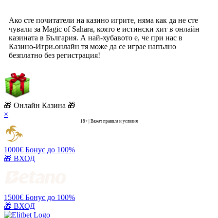
Ако сте почитатели на казино игрите, няма как да не сте
чували за Magic of Sahara, която е истински хит в онлайн
казината в България. А най-хубавото е, че при нас в
Казино-Игри.онлайн тя може да се играе напълно
безплатно без регистрация!
🎁 Онлайн Казина 🎁
×
18+ | Важат правила и условия
1000€
Бонус до 100%
🎁 ВХОД
1500€
Бонус до 100%
🎁 ВХОД