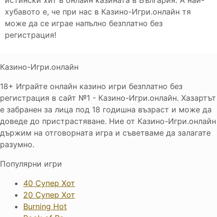
хубавото е, че при нас в Казино-Игри.онлайн тя
може да се играе напълно безплатно без
регистрация!
Казино-Игри.онлайн
18+ Играйте онлайн казино игри безплатно без
регистрация в сайт №1 - Казино-Игри.онлайн. Хазартът
е забранен за лица под 18 годишна възраст и може да
доведе до пристрастяване. Ние от Казино-Игри.онлайн
държим на отговорната игра и съветваме да залагате
разумно.
Популярни игри
40 Супер Хот
20 Супер Хот
Burning Hot