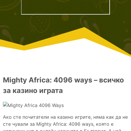
Mighty Africa: 4096 ways – всичко
за казино играта
Ако сте почитатели на казино игрите, няма как да не
сте чували за Mighty Africa: 4096 ways, която е
истински хит в онлайн казината в България. А най-