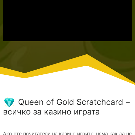
Queen of Gold Scratchcard –
всичко за казино играта
Ако сте почитатели на казино игрите, няма как да не