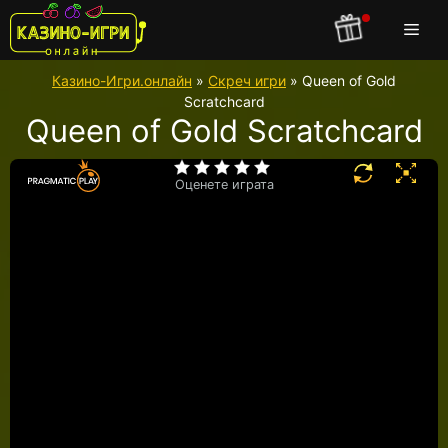
Към
съдържанието
Казино-Игри.онлайн
»
Скреч игри
»
Queen of Gold
Scratchcard
Queen of Gold Scratchcard
Оценете играта