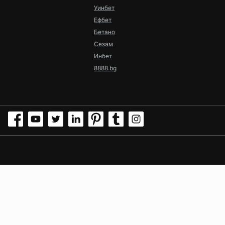
Уинбет
Ефбет
Бетано
Сезам
Инбет
8888.bg