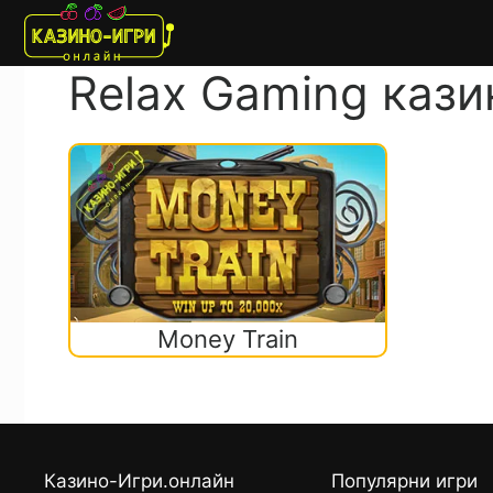
Към
съдържанието
Relax Gaming кази
Money Train
Казино-Игри.онлайн
Популярни игри