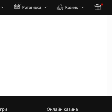
Ротативки
Казино
игри
Онлайн казина