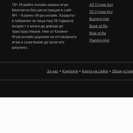
18+ Играйте онлайн казино игри
40 Супер Хот
безплатно без регистрация в сайт
20 Супер Хот
№1 - Казино-Игри.онлайн. Хазартът
Burning Hot
е забранен за лица под 18 годишна
възраст и може да доведе до
Book of Ra
пристрастяване. Ние от Казино-
Rise of Ra
Игри.онлайн държим на отговорната
Flaming Hot
игра и съветваме да залагате
разумно.
За нас
•
Контакти
•
Карта на сайта
•
Общи услов