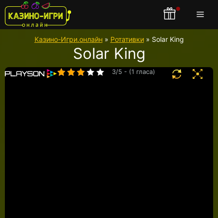
Към
съдържанието
Казино-Игри.онлайн
»
Ротативки
»
Solar King
Solar King
3/5 - (1 гласа)