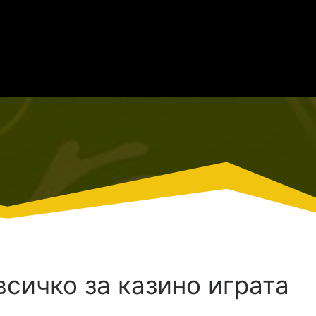
– всичко за казино играта