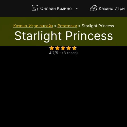
Онлайн Казино
Казино Игри
Казино-Игри.онлайн
»
Ротативки
»
Starlight Princess
Starlight Princess
4.7/5 - (3 гласа)