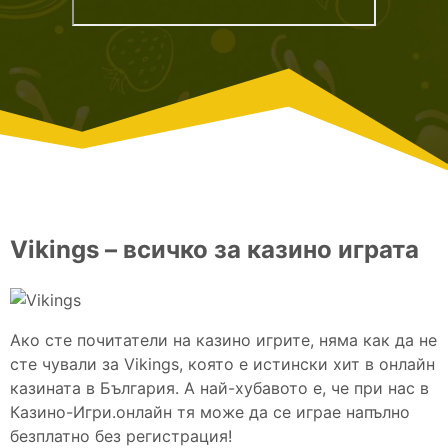
Vikings – всичко за казино играта
Ако сте почитатели на казино игрите, няма как да не
сте чували за Vikings, която е истински хит в онлайн
казината в България. А най-хубавото е, че при нас в
Казино-Игри.онлайн тя може да се играе напълно
безплатно без регистрация!