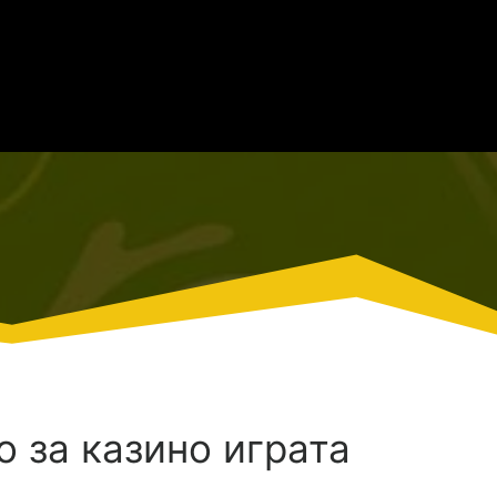
о за казино играта