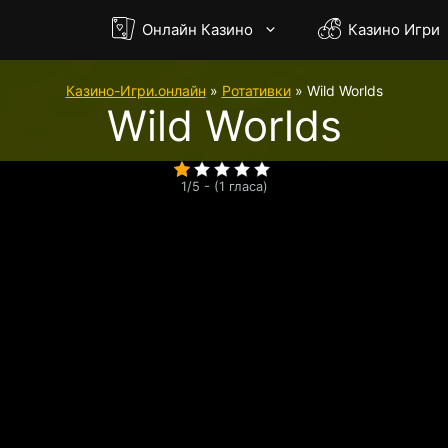
Онлайн Казино
Казино Игри
Казино-Игри.онлайн
»
Ротативки
»
Wild Worlds
Wild Worlds
1/5 - (1 гласа)