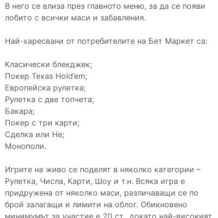
В него се влиза през главното меню, за да се появи
лобито с всички маси и забавления.
Най-харесвани от потребителите на Бет Маркет са:
Класически блекджек;
Покер Texas Hold’em;
Европейска рулетка;
Рулетка с две топчета;
Бакара;
Покер с три карти;
Сделка или Не;
Монополи.
Игрите на живо се поделят в няколко категории –
Рулетка, Числа, Карти, Шоу и т.н. Всяка игра е
придружена от няколко маси, различаващи се по
брой залагащи и лимити на облог. Обикновено
минимумът за участие е 20 ст., докато най-високият