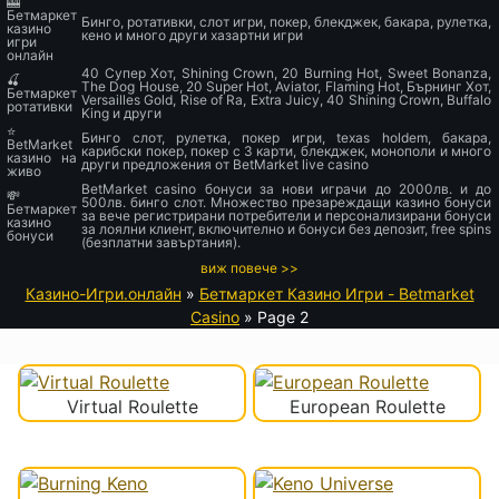
🎰
Бетмаркет
Бинго, ротативки, слот игри, покер, блекджек, бакара, рулетка,
казино
кено и много други хазартни игри
игри
онлайн
40 Супер Хот, Shining Crown, 20 Burning Hot, Sweet Bonanza,
🍒
The Dog House, 20 Super Hot, Aviator, Flaming Hot, Бърнинг Хот,
Бетмаркет
Versailles Gold, Rise of Ra, Extra Juicy, 40 Shining Crown, Buffalo
ротативки
King и други
⭐
Бинго слот, рулетка, покер игри, texas holdem, бакара,
BetMarket
карибски покер, покер с 3 карти, блекджек, монополи и много
казино на
други предложения от BetMarket live casino
живо
BetMarket casino бонуси за нови играчи до 2000лв. и до
💸
500лв. бинго слот. Множество презареждащи казино бонуси
Бетмаркет
за вече регистрирани потребители и персонализирани бонуси
казино
за лоялни клиент, включително и бонуси без депозит, free spins
бонуси
(безплатни завъртания).
Казино-Игри.онлайн
»
Бетмаркет Казино Игри - Betmarket
Casino
»
Page 2
Virtual Roulette
European Roulette