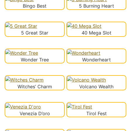
Bingo Best
5 Burning Heart
5 Great Star
40 Mega Slot
Wonder Tree
Wonderheart
Witches’ Charm
Volcano Wealth
Venezia D’oro
Tirol Fest