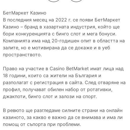
БетМаркет Казино
В последния месец на 2022 г. се появи БетМаркет
Казино – бранд в хазартната индустрия, който ще
бори конкуренцията с бинго слот и мега бонуси.
Компанията има над 20-годишен опит в областта на
залите, но е мотивирана да се докаже и в уеб
пространството.
Право на участие в Casino BetMarket имат лица над
18 години, които са жители на България и
разполагат с регистрация в сайта. След отваряне на
профил, получават обилен набор от ротативки,
джакпоти, бинго слот и залози на спорт.
В ревюто ще разгледаме силните страни на онлайн
казиното, за какво е важно да се внимава и има ли
помощ от съпорта при проблеми.