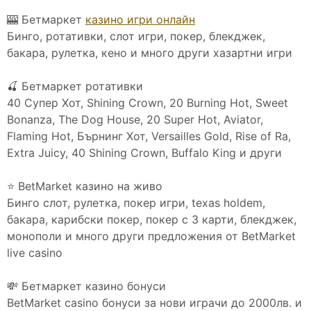
🎰 Бетмаркет
казино игри онлайн
Бинго, ротативки, слот игри, покер, блекджек,
бакара, рулетка, кено и много други хазартни игри
🍒 Бетмаркет ротативки
40 Супер Хот, Shining Crown, 20 Burning Hot, Sweet
Bonanza, The Dog House, 20 Super Hot, Aviator,
Flaming Hot, Бърнинг Хот, Versailles Gold, Rise of Ra,
Extra Juicy, 40 Shining Crown, Buffalo King и други
⭐ BetMarket казино на живо
Бинго слот, рулетка, покер игри, texas holdem,
бакара, карибски покер, покер с 3 карти, блекджек,
монополи и много други предложения от BetMarket
live casino
💸 Бетмаркет казино бонуси
BetMarket casino бонуси за нови играчи до 2000лв. и