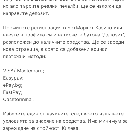
но ако търсите реални печалби, ще се наложи да
направите депозит.
Преминете регистрация в БетМаркет Казино или
влезте в профила си и натиснете бутона “Депозит”,
разположен до наличните средства. Ще се зареди
нова страница, в която са добавени всички
платежни методи:
VISA/ Mastercard;
Easypay;
ePay.bg;
FastPay;
Cashterminal.
Изберете един от начините, след което изпълнете
условията за внасяне на средства. Има минимум за
зареждане на стойност 10 лева.