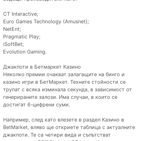
CT Interactive;
Euro Games Technology (Amusnet);
NetEnt;
Pragmatic Play;
iSoftBet;
Evolution Gaming.
Джакпоти в Бетмаркет Казино
Няколко премии очакват залагащите на бинго и
казино игри в БетМаркет. Техните стойности се
трупат с всяка изминала секунда, в зависимост от
генерираните залози. Има случаи, в които се
достигат 6-цифрени суми.
Например, след като влезете в раздел Казино в
BetMarket, вляво ще откриете таблица с актуалните
джакпоти. Те са четири вида и съпътстват