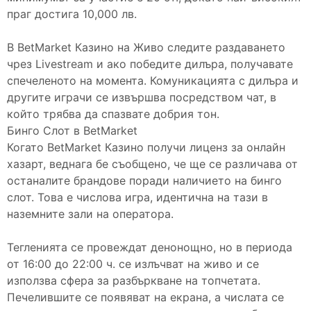
праг достига 10,000 лв.
В BetMarket Казино на Живо следите раздаването
чрез Livestream и ако победите дилъра, получавате
спечеленото на момента. Комуникацията с дилъра и
другите играчи се извършва посредством чат, в
който трябва да спазвате добрия тон.
Бинго Слот в BetMarket
Когато BetMarket Казино получи лиценз за онлайн
хазарт, веднага бе съобщено, че ще се различава от
останалите брандове поради наличието на бинго
слот. Това е числова игра, идентична на тази в
наземните зали на оператора.
Тегленията се провеждат денонощно, но в периода
от 16:00 до 22:00 ч. се излъчват на живо и се
използва сфера за разбъркване на топчетата.
Печелившите се появяват на екрана, а числата се