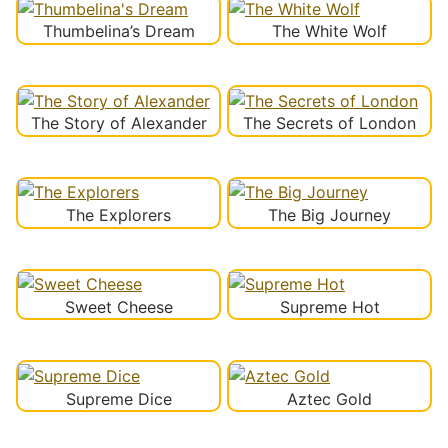
Thumbelina’s Dream
The White Wolf
The Story of Alexander
The Secrets of London
The Explorers
The Big Journey
Sweet Cheese
Supreme Hot
Supreme Dice
Aztec Gold