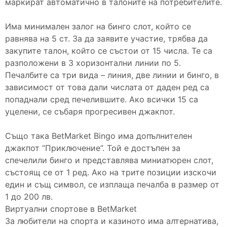
маркират автоматично в талоните на потребителите.
Има минимален залог на бинго слот, който се
равнява на 5 ст. За да заявите участие, трябва да
закупите талон, който се състои от 15 числа. Те са
разположени в 3 хоризонтални линии по 5.
Печалбите са три вида – линия, две линии и бинго, в
зависимост от това дали числата от даден ред са
попаднали сред печелившите. Ако всички 15 са
уцелени, се събаря прогресивен джакпот.
Също така BetMarket Bingo има допълнителен
джакпот “Приключение”. Той е достъпен за
спечелили бинго и представлява миниатюрен слот,
състоящ се от 1 ред. Ако на трите позиции изскочи
един и същ символ, се изплаща печалба в размер от
1 до 200 лв.
Виртуални спортове в BetMarket
За любители на спорта и казиното има алтернатива,