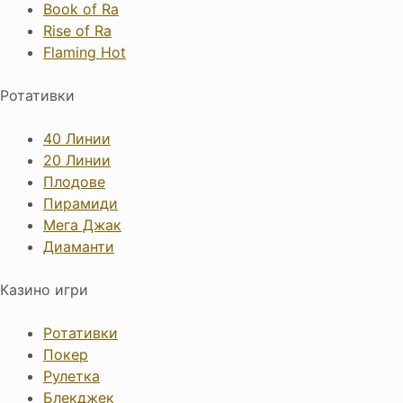
Book of Ra
Rise of Ra
Flaming Hot
Ротативки
40 Линии
20 Линии
Плодове
Пирамиди
Мега Джак
Диаманти
Казино игри
Ротативки
Покер
Рулетка
Блекджек