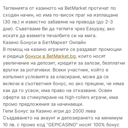
Тегленията от казиното на BetMarket протичат по
сходен начин, но има по-висок праг на изплащане
(30 лв.) и известно забавяне на превода (до 2-3
дни). Съветваме Ви да теглите чрез Easypay, ако
искате да вземете печалбите си на мига.
Казино Бонуси в БетМаркет Онлайн
В помощ на казино играчите се раздават промоции
и редица
бонуси в BetMarket.bg
, които носят
увеличение на депозит, кредити за залози, безплатни
врътки за ротативки. Всеки участник, който е
изпълнил условията за класиране, може да се
включи в съответния бонус, но ако прецени, че няма
как да го усвои, има право на отказване. Освен
оферти за стимулиране на high-rollers играчи, има
промо предложения за начинаещи.
Гепи Бонус за Казино игри до 2000 лева
Създаването на акаунт и депозирането на минимум
10 лв. с промо код “GEPICASINO” носят 100% бонус