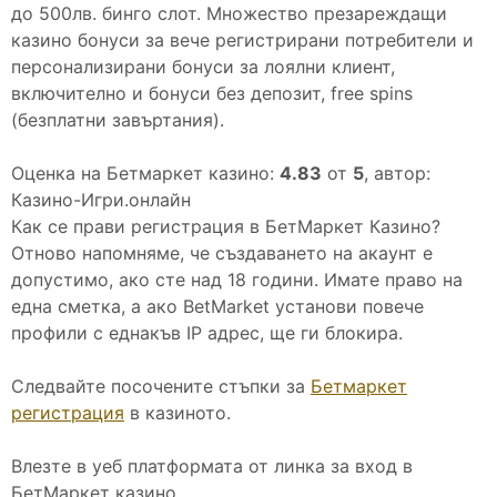
до 500лв. бинго слот. Множество презареждащи
казино бонуси за вече регистрирани потребители и
персонализирани бонуси за лоялни клиент,
включително и бонуси без депозит, free spins
(безплатни завъртания).
Оценка на Бетмаркет казино:
4.83
от
5
, автор:
Казино-Игри.онлайн
Как се прави регистрация в БетМаркет Казино?
Отново напомняме, че създаването на акаунт е
допустимо, ако сте над 18 години. Имате право на
една сметка, а ако BetMarket установи повече
профили с еднакъв IP адрес, ще ги блокира.
Следвайте посочените стъпки за
Бетмаркет
регистрация
в казиното.
Влезте в уеб платформата от линка за вход в
БетМаркет казино.