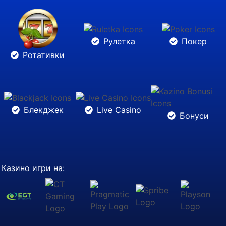
Рулетка
Покер
Ротативки
Блекджек
Live Casino
Бонуси
Казино игри на: