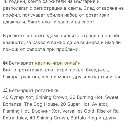
18 години, които са жители на България и
разполагат с регистрация в сайта. След отваряне на
профил, получават обилен набор от ротативки,
джакпоти, бинго слот и залози на спорт.
В ревюто ще разгледаме силните страни на онлайн
казиното, за какво е важно да се внимава и има ли
помощ от съпорта при проблеми.
🎰 Бетмаркет
казино игри онлайн
Бинго, ротативки, слот игри, покер, блекджек,
бакара, рулетка, кено и много други хазартни игри
🍒 Бетмаркет ротативки
40 Супер Хот, Shining Crown, 20 Burning Hot, Sweet
Bonanza, The Dog House, 20 Super Hot, Aviator,
Flaming Hot, Бърнинг Хот, Versailles Gold, Rise of Ra,
Extra Juicy, 40 Shining Crown, Buffalo King и други