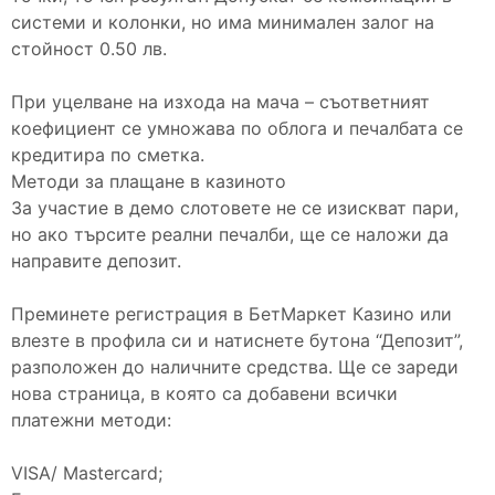
системи и колонки, но има минимален залог на
стойност 0.50 лв.
При уцелване на изхода на мача – съответният
коефициент се умножава по облога и печалбата се
кредитира по сметка.
Методи за плащане в казиното
За участие в демо слотовете не се изискват пари,
но ако търсите реални печалби, ще се наложи да
направите депозит.
Преминете регистрация в БетМаркет Казино или
влезте в профила си и натиснете бутона “Депозит”,
разположен до наличните средства. Ще се зареди
нова страница, в която са добавени всички
платежни методи:
VISA/ Mastercard;