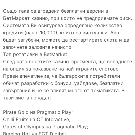
Също така са вградени безплатни версии в
БетМаркет казино, при които не предприемате риск.
Системата Ви осигурява определено количество
кредити (напр. 10,000), които са виртуални. Ако
бъдат загубени, можете да рестартирате слота и да
започнете залозите начисто.
Топ ротативки в BetMarket
След като посетите казино фрагмента, ще попаднете
на опция за показване на най-играните слотове.
Прави впечатление, че българските потребители
обичат разработки с бонуси, уайлдове, безплатни
завъртания и не се влияят много от тематиката. В
тази листа попадат:
Pirate Gold на Pragmatic Play;
Chilli Fruits на CT Interactive;
Gates of Olympus на Pragmatic Play;
Burning Hot на EGT Digital;