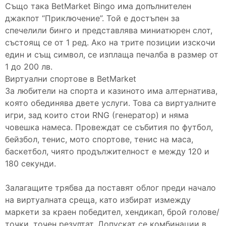
Също така BetMarket Bingo има допълнителен
джакпот “Приключение”. Той е достъпен за
спечелили бинго и представлява миниатюрен слот,
състоящ се от 1 ред. Ако на трите позиции изскочи
един и същ символ, се изплаща печалба в размер от
1 до 200 лв.
Виртуални спортове в BetMarket
За любители на спорта и казиното има алтернатива,
която обединява двете услуги. Това са виртуалните
игри, зад които стои RNG (генератор) и няма
човешка намеса. Провеждат се събития по футбол,
бейзбол, тенис, мото спортове, тенис на маса,
баскетбол, чиято продължителност е между 120 и
180 секунди.
Залагащите трябва да поставят облог преди начало
на виртуалната среща, като избират измежду
маркети за краен победител, хендикап, брой голове/
точки, точен резултат. Допускат се комбинации в