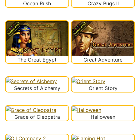
Ocean Rush
Crazy Bugs II
The Great Egypt
Great Adventure
Secrets of Alchemy
Orient Story
Grace of Cleopatra
Halloween