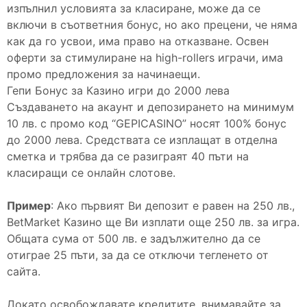
изпълнил условията за класиране, може да се
включи в съответния бонус, но ако прецени, че няма
как да го усвои, има право на отказване. Освен
оферти за стимулиране на high-rollers играчи, има
промо предложения за начинаещи.
Гепи Бонус за Казино игри до 2000 лева
Създаването на акаунт и депозирането на минимум
10 лв. с промо код “GEPICASINO” носят 100% бонус
до 2000 лева. Средствата се изплащат в отделна
сметка и трябва да се разиграят 40 пъти на
класиращи се онлайн слотове.
Пример
: Ако първият Ви депозит е равен на 250 лв.,
BetMarket Казино ще Ви изплати още 250 лв. за игра.
Общата сума от 500 лв. е задължително да се
отиграе 25 пъти, за да се отключи тегленето от
сайта.
Докато освобождавате кредитите, внимавайте за