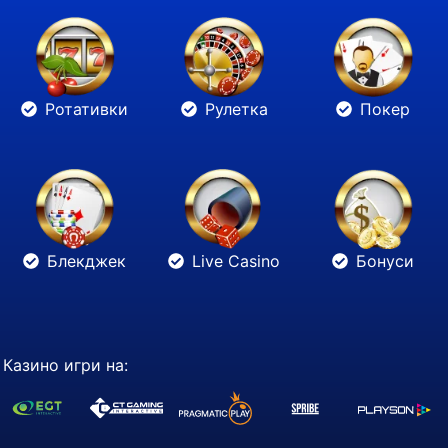
Ротативки
Рулетка
Покер
Блекджек
Live Casino
Бонуси
Казино игри на: