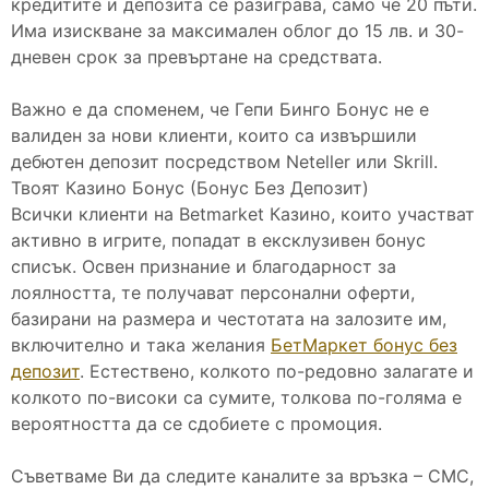
кредитите и депозита се разиграва, само че 20 пъти.
Има изискване за максимален облог до 15 лв. и 30-
дневен срок за превъртане на средствата.
Важно е да споменем, че Гепи Бинго Бонус не е
валиден за нови клиенти, които са извършили
дебютен депозит посредством Neteller или Skrill.
Твоят Казино Бонус (Бонус Без Депозит)
Всички клиенти на Betmarket Казино, които участват
активно в игрите, попадат в ексклузивен бонус
списък. Освен признание и благодарност за
лоялността, те получават персонални оферти,
базирани на размера и честотата на залозите им,
включително и така желания
БетМаркет бонус без
депозит
. Естествено, колкото по-редовно залагате и
колкото по-високи са сумите, толкова по-голяма е
вероятността да се сдобиете с промоция.
Съветваме Ви да следите каналите за връзка – СМС,