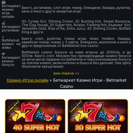
🎰
Бетмаркет
Бинго, ротативки, слот игри, покер, блекджек, бакара, рулетка,
казино
кено и много други хазартни игри
игри
онлайн
40 Супер Хот, Shining Crown, 20 Burning Hot, Sweet Bonanza,
🍒
The Dog House, 20 Super Hot, Aviator, Flaming Hot, Бърнинг Хот,
Бетмаркет
Versailles Gold, Rise of Ra, Extra Juicy, 40 Shining Crown, Buffalo
ротативки
King и други
⭐
Бинго слот, рулетка, покер игри, texas holdem, бакара,
BetMarket
карибски покер, покер с 3 карти, блекджек, монополи и много
казино на
други предложения от BetMarket live casino
живо
BetMarket casino бонуси за нови играчи до 2000лв. и до
💸
500лв. бинго слот. Множество презареждащи казино бонуси
Бетмаркет
за вече регистрирани потребители и персонализирани бонуси
казино
за лоялни клиент, включително и бонуси без депозит, free spins
бонуси
(безплатни завъртания).
Казино-Игри.онлайн
»
Бетмаркет Казино Игри - Betmarket
Casino