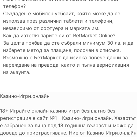
телефон?
Създаден е мобилен уебсайт, който може да се
използва през различни таблети и телефони,
независимо от софтуера и марката им.
Как да изтегля парите си от BetMarket Online?
За целта трябва да сте събрали минимум 30 лв. и да
изберете метод за плащане, посочен в списъка.
Възможно е БетМаркет да изиска повече данни за
нареждане на превода, както и пълна верификация
на акаунта.
Казино-Игри.онлайн
18+ Играйте онлайн казино игри безплатно без
регистрация в сайт №1 - Казино-Игри.онлайн. Хазартът
е забранен за лица под 18 годишна възраст и може да
доведе до пристрастяване. Ние от Казино-Игри.онлайн