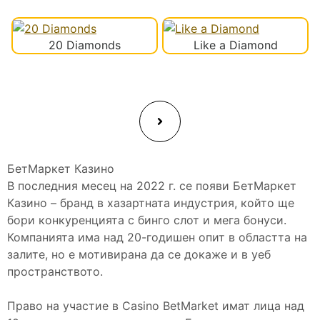
20 Diamonds
Like a Diamond
БетМаркет Казино
В последния месец на 2022 г. се появи БетМаркет
Казино – бранд в хазартната индустрия, който ще
бори конкуренцията с бинго слот и мега бонуси.
Компанията има над 20-годишен опит в областта на
залите, но е мотивирана да се докаже и в уеб
пространството.
Право на участие в Casino BetMarket имат лица над