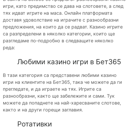
игри, като предимство се дава на слотовете, а след
тях идват игрите на маса. Онлайн платформата
доставя удоволствие на играчите с разнообразни
предложения, на които да се радват. Казино игрите
са разпределени в няколко категории, които ще
разгледаме по-подробно в следващите няколко
реда:
Любими казино игри в Бет365
В тази категория са представени любими казино
игри на клиентите на Бет365, така че можете да ги
прегледате, и да играете на тях. Игрите са
разнообразни, както ще забележите и сами. Тук
можете да попаднете на най-харесваните слотове,
както и на други горещи заглавия.
Ротативки