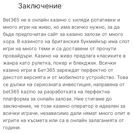
Заключение
Bet365 не е онлайн казино с хиляди ротативки и
много игри на живо, но има всичко нужно, за да
бъде предпочитан сайт за казино залози от много
хора. В казиното на британския букмейкър има слот
игри на много теми и са доставени от прочути
провайдъри. Казино на живо предлага класиките в
жанра като рулетка, покер и блекджек. Всички
казино игри в Бет365 зареждат перфектно от
декстоп версията и от мобилното устройство. Това
се дължи на сериозната инвестиция, направена от
bet365 kazino за разработката на перфектна
платформа за онлайн залози. Ние стигаме до
заключение, че този казино оператор е идеален за
всички играчи, независимо дали нямат много опит в
игрите на късмета или са в онлайн залаганията от
години.