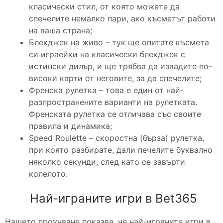
класически стил, от която можете да
спечелите немалко пари, ако късметът работи
на ваша страна;
Блекджек на живо – тук ще опитате късмета
си играейки на класически блекджек с
истински дилър, и ще трябва да извадите по-
високи карти от неговите, за да спечелите;
Френска рулетка – това е един от най-
разпространените варианти на рулетката.
Френската рулетка се отличава със своите
правила и динамика;
Speed Roulette – скоростна (бърза) рулетка,
при която разбирате, дали печелите буквално
няколко секунди, след като се завърти
колелото.
Най-играните игри в Bet365
Нашето проучване показва, че най-играните игри в