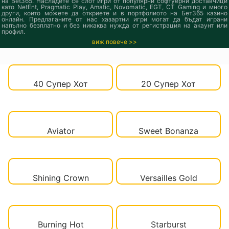
на Bet365. Насладете се слот игри от популярни софтуерни доставчици
като NetEnt, Pragmatic Play, Amatic, Novomatic, EGT, CT Gaming и много
други, които можете да откриете и в портфолиото на Бет365 казино
онлайн. Предлаганите от нас хазартни игри могат да бъдат играни
напълно безплатно и без никаква нужда от регистрация на акаунт или
профил.
40 Супер Хот
20 Супер Хот
Aviator
Sweet Bonanza
Shining Crown
Versailles Gold
Burning Hot
Starburst