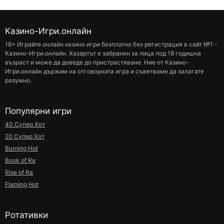
Казино-Игри.онлайн
18+ Играйте онлайн казино игри безплатно без регистрация в сайт №1 -
Казино-Игри.онлайн. Хазартът е забранен за лица под 18 годишна
възраст и може да доведе до пристрастяване. Ние от Казино-
Игри.онлайн държим на отговорната игра и съветваме да залагате
разумно.
Популярни игри
40 Супер Хот
20 Супер Хот
Burning Hot
Book of Ra
Rise of Ra
Flaming Hot
Ротативки