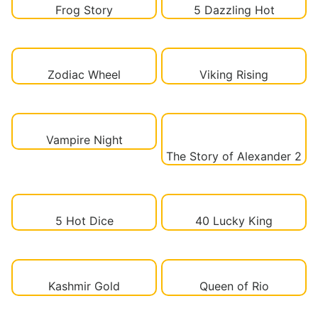
Frog Story
5 Dazzling Hot
Zodiac Wheel
Viking Rising
Vampire Night
The Story of Alexander 2
5 Hot Dice
40 Lucky King
Kashmir Gold
Queen of Rio