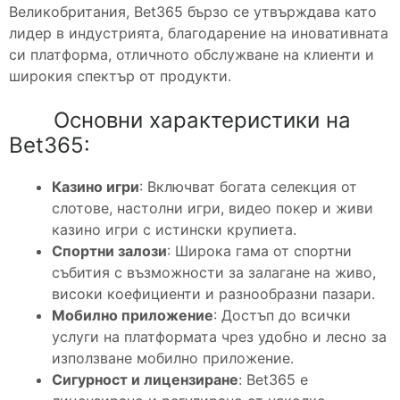
Великобритания, Bet365 бързо се утвърждава като
лидер в индустрията, благодарение на иновативната
си платформа, отличното обслужване на клиенти и
широкия спектър от продукти.
Основни характеристики на
Bet365:
Казино игри
: Включват богата селекция от
слотове, настолни игри, видео покер и живи
казино игри с истински крупиета.
Спортни залози
: Широка гама от спортни
събития с възможности за залагане на живо,
високи коефициенти и разнообразни пазари.
Мобилно приложение
: Достъп до всички
услуги на платформата чрез удобно и лесно за
използване мобилно приложение.
Сигурност и лицензиране
: Bet365 е