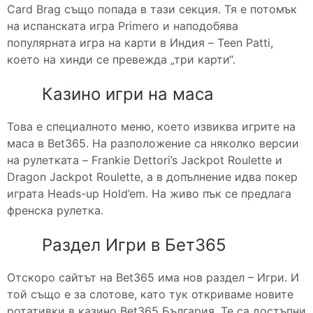
Card Brag също попада в тази секция. Тя е потомък
на испанската игра Primero и наподобява
популярната игра на карти в Индия – Teen Patti,
което на хинди се превежда „три карти“.
Казино игри на маса
Това е специалното меню, което извиква игрите на
маса в Bet365. На разположение са няколко версии
на рулетката – Frankie Dettori’s Jackpot Roulette и
Dragon Jackpot Roulette, а в допълнение идва покер
играта Heads-up Hold’em. На живо пък се предлага
френска рулетка.
Раздел Игри в Бет365
Отскоро сайтът на Bet365 има нов раздел – Игри. И
той също е за слотове, като тук откриваме новите
ротативки в казино Bet365 България. Те са достъпни